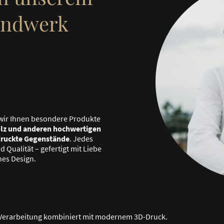
andwerk
wir Ihnen besondere Produkte
lz und anderen hochwertigen
druckte Gegenstände
. Jedes
 Qualität – gefertigt mit Liebe
nes Design.
e Verarbeitung kombiniert mit modernem 3D-Druck.