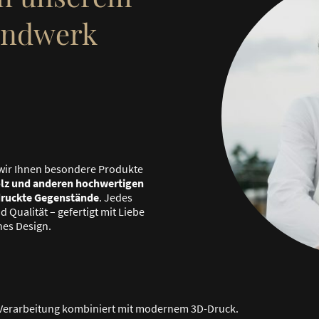
andwerk
wir Ihnen besondere Produkte
lz und anderen hochwertigen
druckte Gegenstände
. Jedes
 Qualität – gefertigt mit Liebe
nes Design.
e Verarbeitung kombiniert mit modernem 3D-Druck.